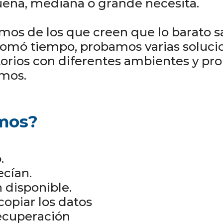
eña, mediana o grande necesita.
s de los que creen que lo barato sa
tomó tiempo, probamos varias solucio
rios con diferentes ambientes y pr
mos.
mos?
.
ecían.
disponible.
copiar los datos
ecuperación