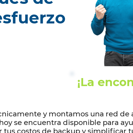
esfuerzo
¡La enco
nicamente y montamos una red de al
 hoy se encuentra disponible para ay
 tus costos de backup y simplificar t