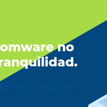
somware no
tranquilidad.
do una solución