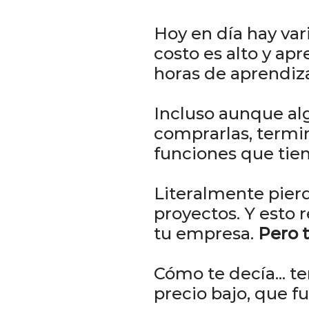
Hoy en día hay var
costo es alto y ap
horas de aprendiza
Incluso aunque al
comprarlas, termi
funciones que tie
Literalmente pier
proyectos. Y esto
tu empresa.
Pero t
Cómo te decía... t
precio bajo, que f