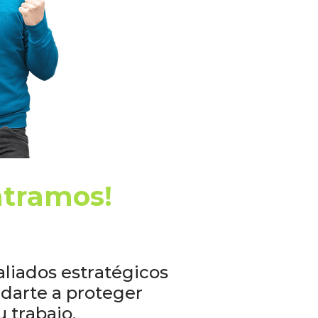
ntramos!
iados estratégicos
udarte a proteger
u trabajo.