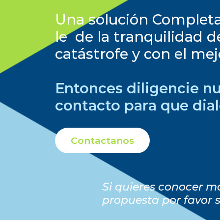
Una solución Completa,
le de la tranquilidad 
catástrofe y con el me
Entonces diligencie n
contacto para que di
Contactanos
Si quieres conocer m
propuesta por favor 