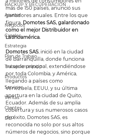
a millones de consumidores en 
BACKUP Y RECUPERACION
más de 150 países, anunció sus 
Asustor
ganadores anuales. Entre los que 
figura, 
Domotes SAS, galardonado 
Negocios
como el mejor Distribuidor en 
Canales
Latinoamérica.
Estrategia
Domotes SAS
, inició en la ciudad 
Plan de Trabajo
de Barranquilla, donde funciona 
su sede principal, extendiéndose 
Trabajo en equipo
por toda Colombia, y América, 
Productos
llegando a países como 
Servicios
Venezuela, EEUU, y su última 
apertura en la ciudad de Quito, 
Ventas
Ecuador. Además de su amplia 
Clientes
cobertura y sus numerosos casos 
de éxito, Domotes SAS, es 
DLP
reconocida no solo por sus altos 
números de negocios, sino porque 