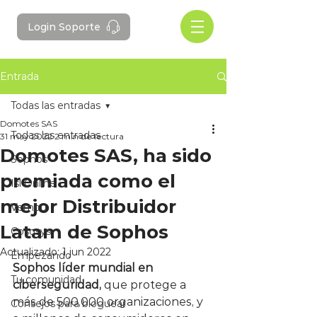
Login Soporte
Entrada
Todas las entradas
Domotes SAS
Todas las entradas
31 may 2022
2 min de lectura
Domotes SAS, ha sido
Sophos
premiada como el
Isl Online
mejor Distribuidor
Vembu
Latam de Sophos
Cososys
Actualizado:
1 jun 2022
Empezando
Sophos líder mundial en 
Tu comunidad
ciberseguridad,
 que protege a 
más de 500,000 organizaciones, y 
Consejos para bloguear