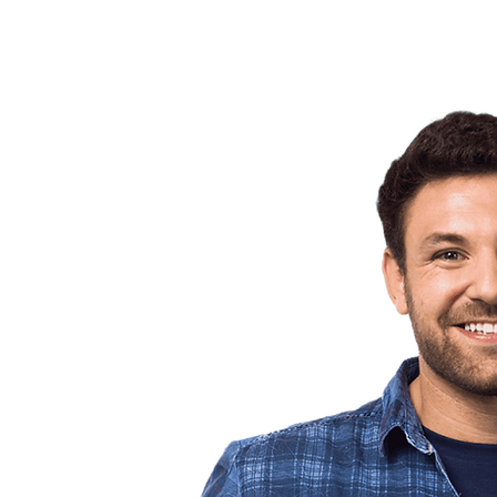
l para
 Domotes.