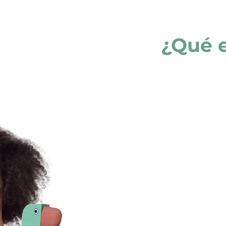
¿Qué 
omo partner
ndes beneficios
 para ti