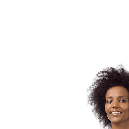
Regístrate c
Y descubre los gra
que tenemos