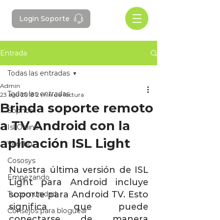
Login Soporte
Entrada
Todas las entradas
Admin
Todas las entradas
23 ago 2018
2 min de lectura
Brinda soporte remoto
Sophos
a TV Android con la
Isl Online
aplicación ISL Light
Vembu
Cososys
Nuestra última versión de ISL 
Empezando
Light para Android incluye 
soporte para Android TV. Esto 
Tu comunidad
significa que puede 
Consejos para bloguear
conectarse de manera 