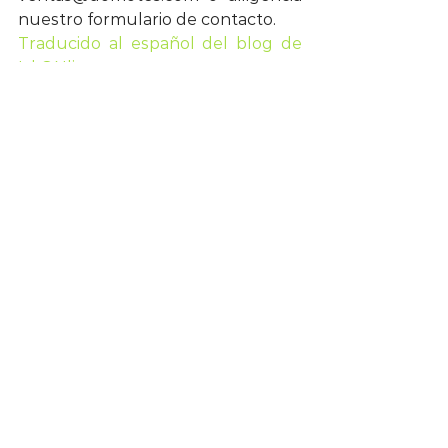
nuestro formulario de contacto.
Traducido al español del blog de 
Isl ONline
#Soporteremoto
#Soporteremotoandroidtv
#IslOnline
Isl Online
Ver todo
Entradas recientes