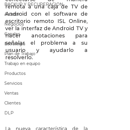
BACKUP Y RECUPERACION
remota a una caja de TV de 
Android con el software de 
Asustor
escritorio remoto ISL Online, 
Negocios
ver la interfaz de Android TV y 
Canales
hacer anotaciones para 
señalar el problema a su 
Estrategia
usuario y ayudarlo a 
Plan de Trabajo
resolverlo.
Trabajo en equipo
Productos
Servicios
Ventas
Clientes
DLP
La nueva característica de la 