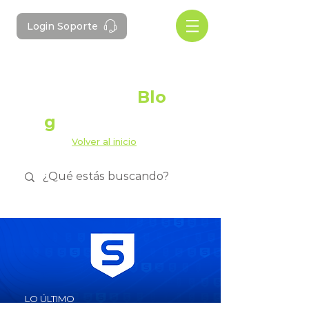
Login Soporte
#Domotes
Blo
g
Volver al inicio
LO ÚLTIMO