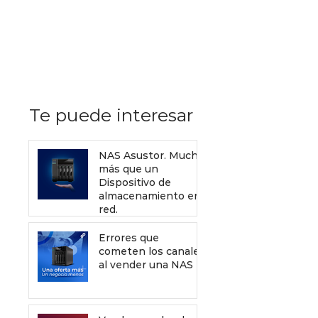
Recursos de Sophos gratis
que debes enviar a tus
clientes para mejorar tu
servicio de venta
Te puede interesar
NAS Asustor. Mucho
más que un
Dispositivo de
almacenamiento en
red.
Errores que
cometen los canales
al vender una NAS