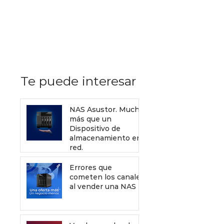
Recursos de Sophos gratis
que debes enviar a tus
clientes para mejorar tu
servicio de venta
Te puede interesar
NAS Asustor. Mucho
más que un
Dispositivo de
almacenamiento en
red.
Errores que
cometen los canales
al vender una NAS