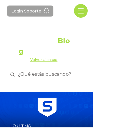
Login Soporte
#Domotes
Blo
g
Volver al inicio
LO ÚLTIMO