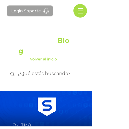
Login Soporte
#Domotes
Blo
g
Volver al inicio
LO ÚLTIMO