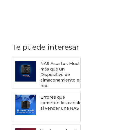
Recursos de Sophos gratis
que debes enviar a tus
clientes para mejorar tu
servicio de venta
Te puede interesar
NAS Asustor. Mucho
más que un
Dispositivo de
almacenamiento en
red.
Errores que
cometen los canales
al vender una NAS