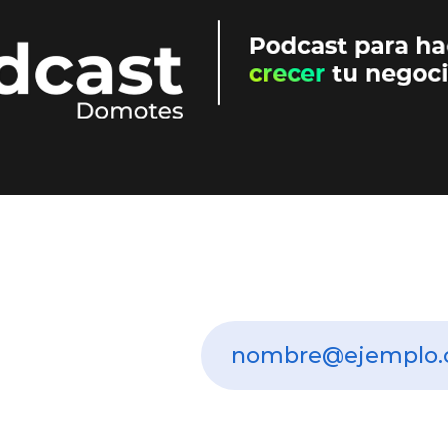
 recibir
cias