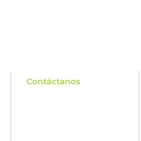
ro contenido exclusivo y semanal.
Entérate
a tecnología, seguridad informática y protecció
Contáctanos
Barranquilla
Calle 77B N 57 - 103 Of
904