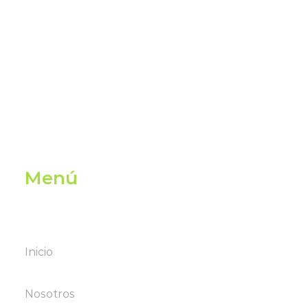
 de las tendencias
n de datos.
Menú
Inicio
Nosotros