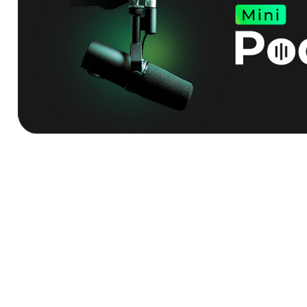
Suscríbete
para
las últimas noti