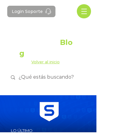
Login Soporte
#Domotes
Blo
g
Volver al inicio
LO ÚLTIMO