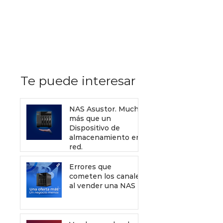
Recursos de Sophos gratis
que debes enviar a tus
clientes para mejorar tu
servicio de venta
Te puede interesar
NAS Asustor. Mucho
más que un
Dispositivo de
almacenamiento en
red.
Errores que
cometen los canales
al vender una NAS