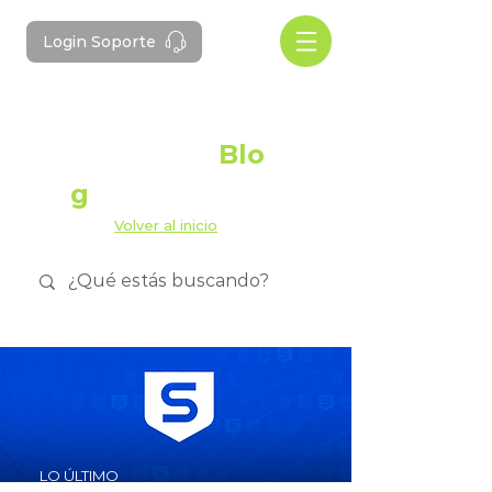
Login Soporte
#Domotes
Blo
g
Volver al inicio
LO ÚLTIMO