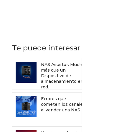
Recursos de Sophos gratis
que debes enviar a tus
clientes para mejorar tu
servicio de venta
Te puede interesar
NAS Asustor. Mucho
más que un
Dispositivo de
almacenamiento en
red.
Errores que
cometen los canales
al vender una NAS