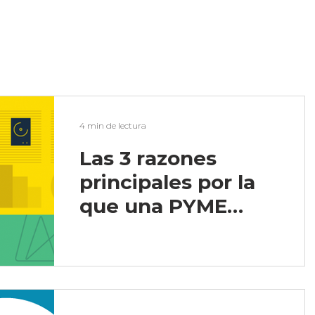
4 min de lectura
Las 3 razones
principales por la
que una PYME
debe usar DLP