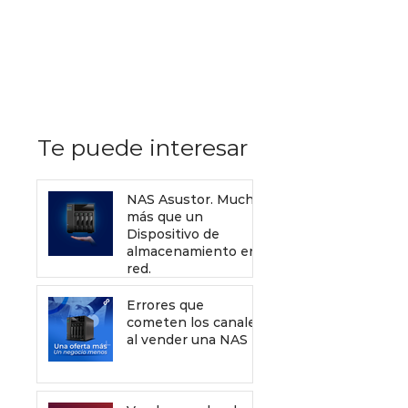
Recursos de Sophos gratis
que debes enviar a tus
clientes para mejorar tu
servicio de venta
Te puede interesar
NAS Asustor. Mucho
más que un
Dispositivo de
almacenamiento en
red.
Errores que
cometen los canales
al vender una NAS