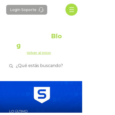
Login Soporte
#Domotes
Blo
g
Volver al inicio
LO ÚLTIMO